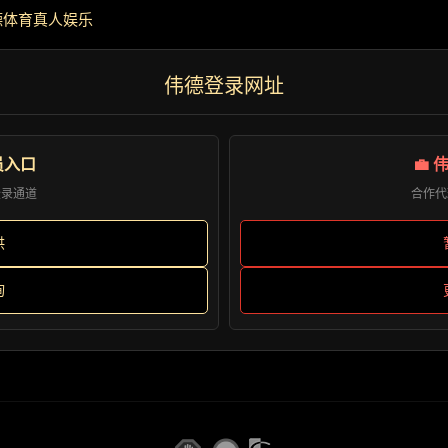
德体育真人娱乐
伟德登录网址
员入口
💼
登录通道
合作代
供
询