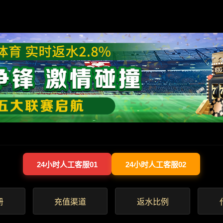
24小时人工客服01
24小时人工客服02
册
充值渠道
返水比例