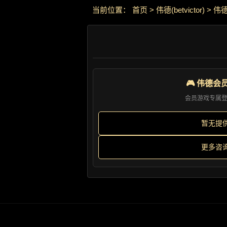
当前位置：
首页
>
伟德(betvictor)
> 伟
🎮 伟德会
会员游戏专属
暂无提
更多咨