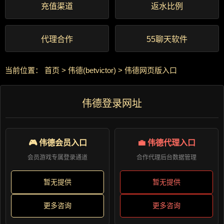
充值渠道
返水比例
代理合作
55聊天软件
当前位置：
首页
>
伟德(betvictor)
> 伟德网页版入口
伟德登录网址
🎮 伟德会员入口
💼 伟德代理入口
会员游戏专属登录通道
合作代理后台数据管理
暂无提供
暂无提供
更多咨询
更多咨询