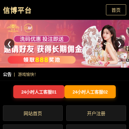
信博平台
首页
❮
❯
|
公告
7，祝贵宾游戏愉快！
24小时人工客服01
24小时人工客服02
网站首页
开户注册