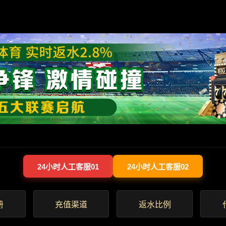
24小时人工客服01
24小时人工客服02
册
充值渠道
返水比例