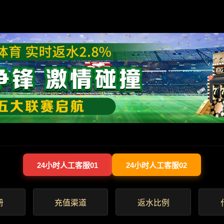
24小时人工客服01
24小时人工客服02
册
充值渠道
返水比例