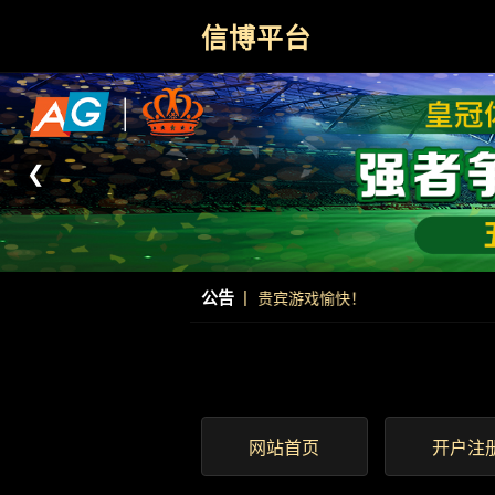
信博平台
❮
|
公告
水0.8起步，皇冠体育2.7，祝贵宾游戏愉快！
网站首页
开户注