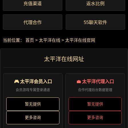
充值渠道
返水比例
代理合作
55聊天软件
当前位置：
首页
>
太平洋在线
> 太平洋在线官网
太平洋在线网址
🎮 太平洋会员入口
💼 太平洋代理入口
会员游戏专属登录通道
合作代理后台数据管理
暂无提供
暂无提供
更多咨询
更多咨询