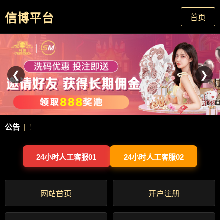
信博平台
首页
❮
❯
|
公告
最
24小时人工客服01
24小时人工客服02
网站首页
开户注册