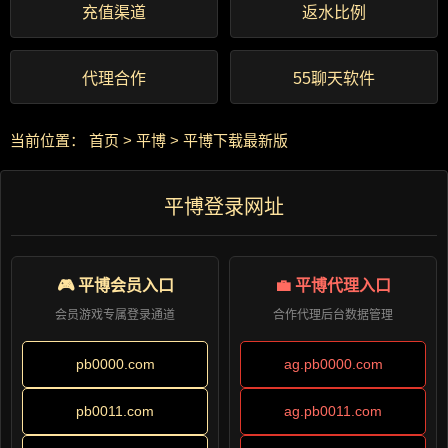
充值渠道
返水比例
代理合作
55聊天软件
当前位置：
首页
>
平博
> 平博下载最新版
平博登录网址
🎮 平博会员入口
💼 平博代理入口
会员游戏专属登录通道
合作代理后台数据管理
pb0000.com
ag.pb0000.com
pb0011.com
ag.pb0011.com