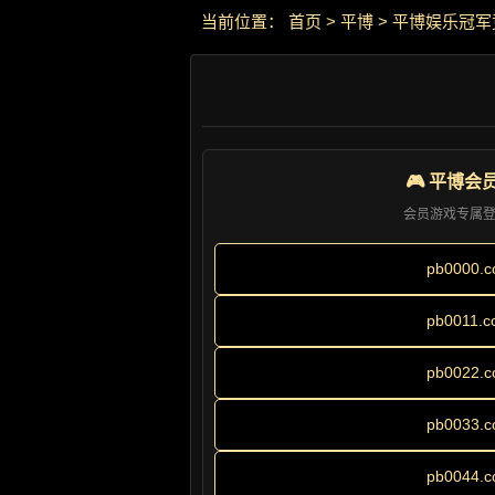
当前位置：
首页
>
平博
> 平博娱乐冠军
🎮 平博会
会员游戏专属
pb0000.
pb0011.
pb0022.
pb0033.
pb0044.