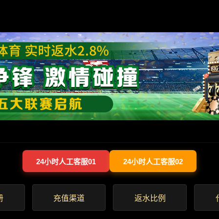
24小时人工客服01
24小时人工客服02
册
充值渠道
返水比例