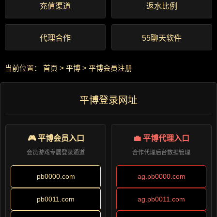
充值渠道
返水比例
代理合作
55聊天软件
当前位置：
首页
>
平博
> 平博会员注册
平博登录网址
🎮 平博会员入口
💼 平博代理入口
会员游戏专属登录通道
合作代理后台数据管理
pb0000.com
ag.pb0000.com
pb0011.com
ag.pb0011.com