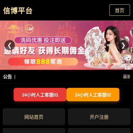
信博平台
首页
❮
❯
|
公告
最新通知
24小时人工客服01
24小时人工客服02
网站首页
开户注册