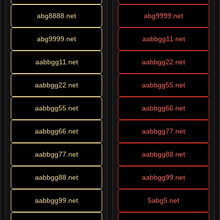
abg8888.net
abg9999.net
abg9999.net
aabbgg11.net
aabbgg11.net
aabbgg22.net
aabbgg22.net
aabbgg55.net
aabbgg55.net
aabbgg66.net
aabbgg66.net
aabbgg77.net
aabbgg77.net
aabbgg88.net
aabbgg88.net
aabbgg99.net
aabbgg99.net
5abg5.net