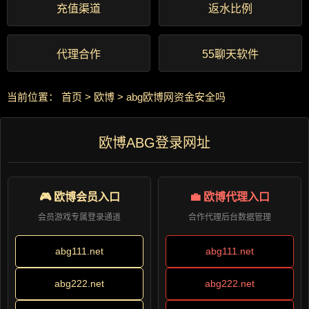
充值渠道
返水比例
代理合作
55聊天软件
当前位置：
首页
>
欧博
> abg欧博网资金安全吗
欧博ABG登录网址
🎮 欧博会员入口
💼 欧博代理入口
会员游戏专属登录通道
合作代理后台数据管理
abg111.net
abg111.net
abg222.net
abg222.net