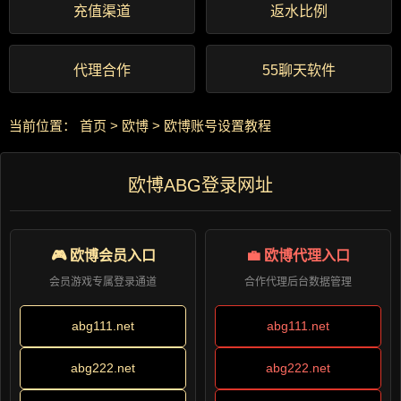
充值渠道
返水比例
代理合作
55聊天软件
当前位置：
首页
>
欧博
> 欧博账号设置教程
欧博ABG登录网址
🎮 欧博会员入口
💼 欧博代理入口
会员游戏专属登录通道
合作代理后台数据管理
abg111.net
abg111.net
abg222.net
abg222.net