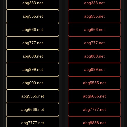
abg333.net
abg333.net
abg555.net
abg555.net
abg666.net
abg666.net
abg777.net
abg777.net
abg888.net
abg888.net
abg999.net
abg999.net
abg000.net
abg5555.net
abg5555.net
abg6666.net
abg6666.net
abg7777.net
abg7777.net
abg8888.net