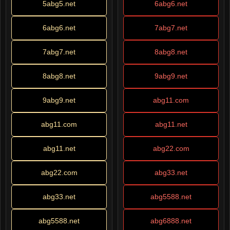
5abg5.net
6abg6.net
6abg6.net
7abg7.net
7abg7.net
8abg8.net
8abg8.net
9abg9.net
9abg9.net
abg11.com
abg11.com
abg11.net
abg11.net
abg22.com
abg22.com
abg33.net
abg33.net
abg5588.net
abg5588.net
abg6888.net