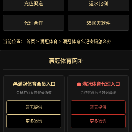
充值渠道
返水比例
代理合作
55聊天软件
当前位置：
首页
>
满冠体育
> 满冠体育忘记密码怎么办
满冠体育网址
🎮满冠体育会员入口
💼 满冠体育代理入口
会员游戏专属登录通道
合作代理后台数据管理
暂无提供
暂无提供
更多咨询
更多咨询