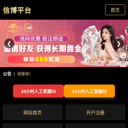
信博平台
首页
❮
❯
|
公告
，祝贵宾游戏愉快！
24小时人工客服01
24小时人工客服02
网站首页
开户注册