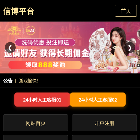
信博平台
首页
❮
❯
|
公告
7，祝贵宾游戏愉快！
24小时人工客服01
24小时人工客服02
网站首页
开户注册