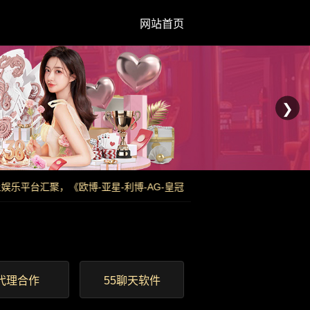
网站首页
❯
汇聚，《欧博-亚星-利博-AG-皇冠体育》多热门平台尽有。红蓝反水0.
代理合作
55聊天软件