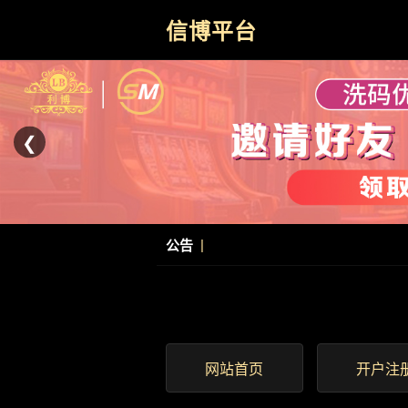
信博平台
❮
|
公告
网站首页
开户注