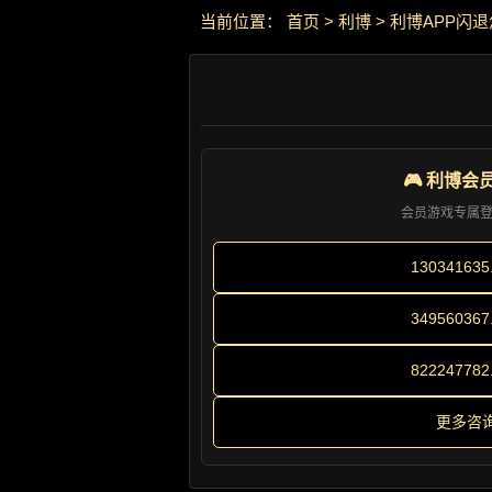
当前位置：
首页
>
利博
> 利博APP闪
🎮 利博会
会员游戏专属
130341635
349560367
822247782
更多咨