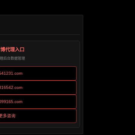
 利博代理入口
理后台数据管理
541231.com
316542.com
099165.com
更多咨询