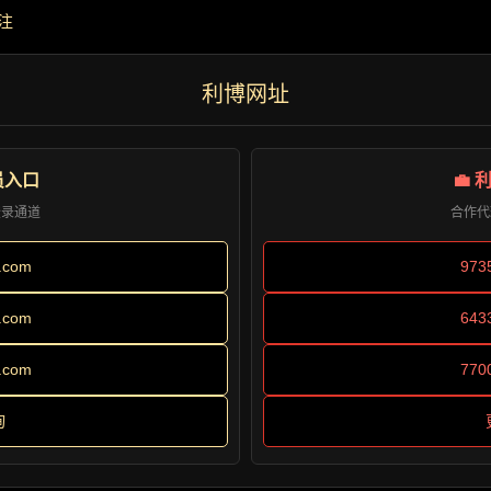
注
利博网址
员入口
💼
登录通道
合作代
.com
973
.com
643
.com
770
询