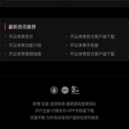
最新资讯推荐
•
•
开云体育官方
开云体育官方客户端下载
•
•
开云体育功能介绍
开云体育手机版
•
•
开云体育使用指南
开云体育官方客户端下载
欧博-亚星-皇冠体育-最新游戏登录网址
开户注册-代理合作-APP手机版下载
优惠不断-为所有玩家用户提供优质的服务