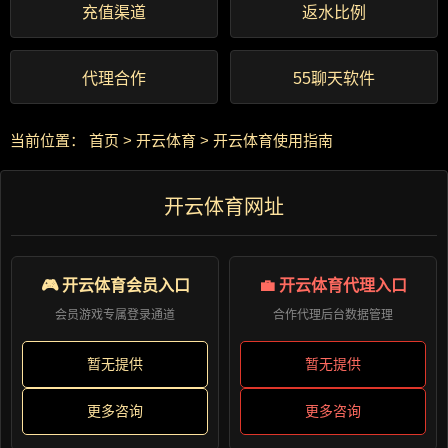
充值渠道
返水比例
代理合作
55聊天软件
当前位置：
首页
>
开云体育
> 开云体育使用指南
开云体育网址
🎮 开云体育会员入口
💼 开云体育代理入口
会员游戏专属登录通道
合作代理后台数据管理
暂无提供
暂无提供
更多咨询
更多咨询