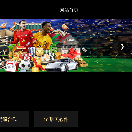
网站首页
❯
代理合作
55聊天软件