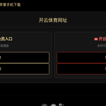
育苹果手机下载
开云体育网址
会员入口
💼 
登录通道
合作代
供
询