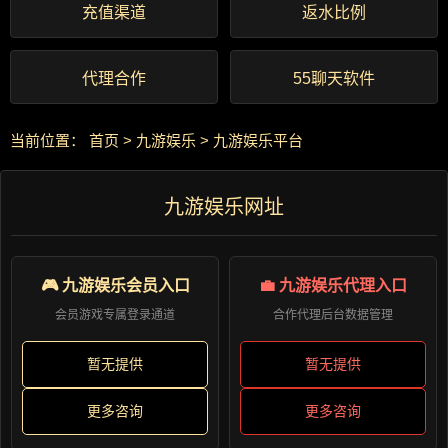
充值渠道
返水比例
代理合作
55聊天软件
当前位置：
首页
>
九游娱乐
> 九游娱乐平台
九游娱乐网址
🎮 九游娱乐会员入口
💼 九游娱乐代理入口
会员游戏专属登录通道
合作代理后台数据管理
暂无提供
暂无提供
更多咨询
更多咨询