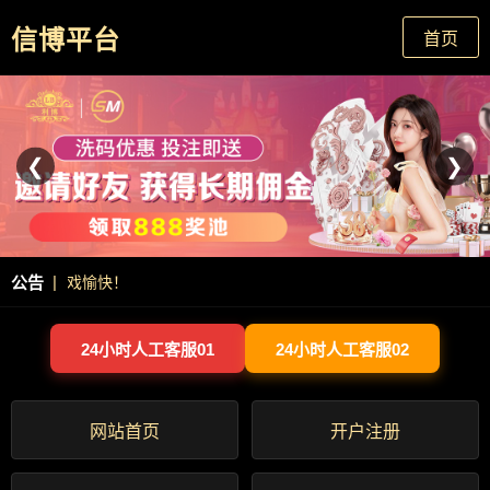
信博平台
首页
❮
❯
|
公告
，祝贵宾游戏愉快！
24小时人工客服01
24小时人工客服02
网站首页
开户注册