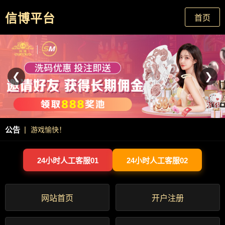
信博平台
首页
❮
❯
|
公告
7，祝贵宾游戏愉快！
24小时人工客服01
24小时人工客服02
网站首页
开户注册