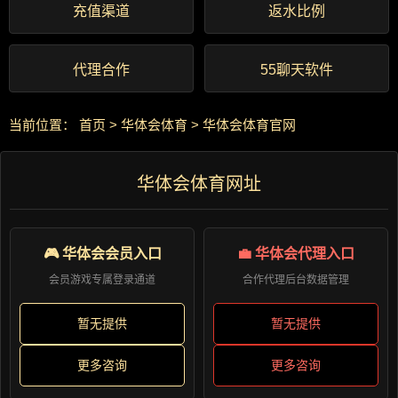
充值渠道
返水比例
代理合作
55聊天软件
当前位置：
首页
>
华体会体育
> 华体会体育官网
华体会体育网址
🎮 华体会会员入口
💼 华体会代理入口
会员游戏专属登录通道
合作代理后台数据管理
暂无提供
暂无提供
更多咨询
更多咨询