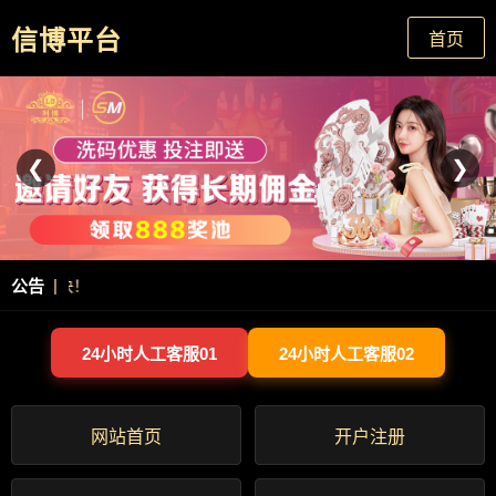
信博平台
首页
❮
❯
|
公告
宾游戏愉快！
24小时人工客服01
24小时人工客服02
网站首页
开户注册