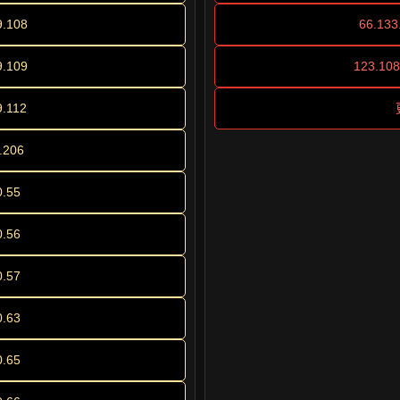
9.108
66.133
9.109
123.10
9.112
.206
0.55
0.56
0.57
0.63
0.65