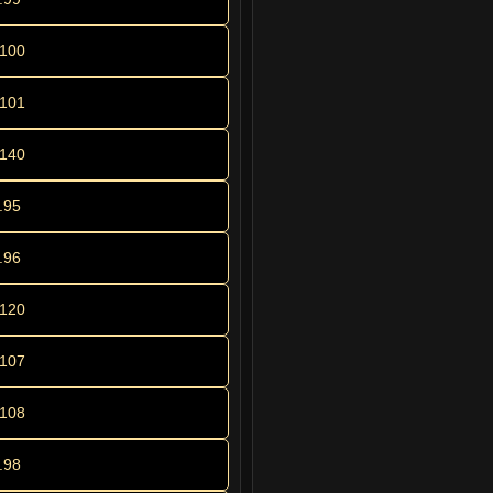
.100
.101
.140
.95
.96
.120
.107
.108
.98