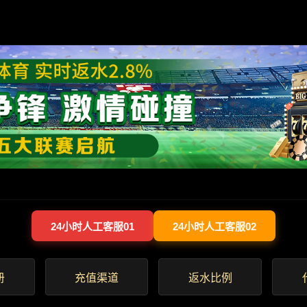
24小时人工客服01
24小时人工客服02
册
充值渠道
返水比例