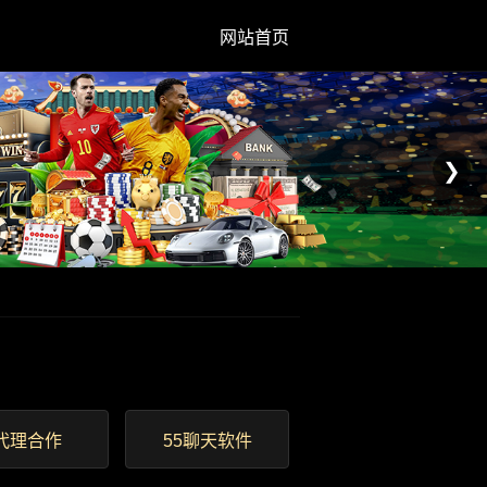
网站首页
❯
最新通知：官方直营线上娱乐平台汇聚，《欧
代理合作
55聊天软件