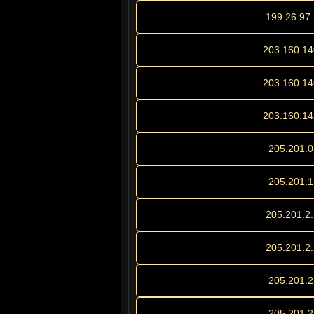
199.26.97
203.160.14
203.160.14
203.160.14
205.201.0
205.201.1
205.201.2
205.201.2
205.201.2
205.201.2