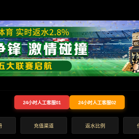
24小时人工客服01
24小时人工客服02
册
充值渠道
返水比例