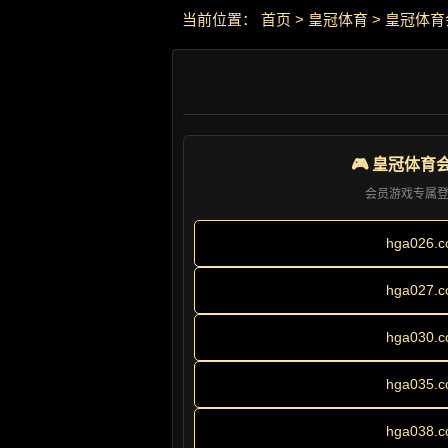
当前位置：
首页
>
皇冠体育
> 皇冠体育会员
🎮 皇冠体育
会员游戏专属
hga026.
hga027.
hga030.
hga035.
hga038.