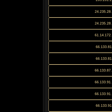
24.235.28
24.235.28
61.14.172
66.133.81
66.133.81
66.133.87
66.133.91
66.133.91
66.133.91