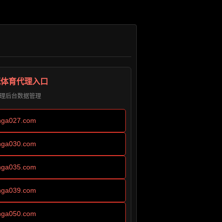
皇冠体育代理入口
理后台数据管理
hga027.com
hga030.com
hga035.com
hga039.com
hga050.com