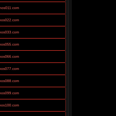
mos011.com
mos022.com
mos033.com
mos055.com
mos066.com
mos077.com
mos088.com
mos099.com
mos100.com