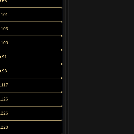
0.66
.101
.103
.100
0.91
0.93
.117
.126
.226
.228