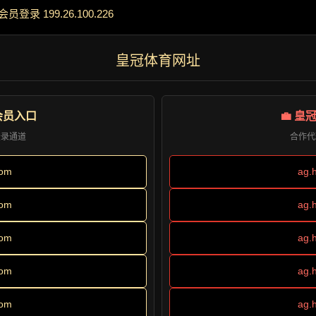
登录 199.26.100.226
皇冠体育网址
会员入口
💼 
登录通道
合作代
com
ag.
com
ag.
com
ag.
com
ag.
com
ag.