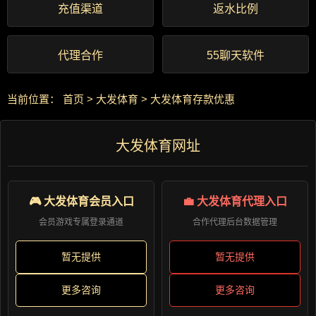
充值渠道
返水比例
代理合作
55聊天软件
当前位置：
首页
>
大发体育
> 大发体育存款优惠
大发体育网址
🎮 大发体育会员入口
💼 大发体育代理入口
会员游戏专属登录通道
合作代理后台数据管理
暂无提供
暂无提供
更多咨询
更多咨询